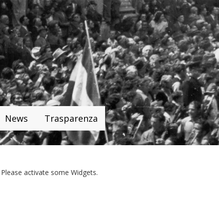
News
Trasparenza
Please activate some Widgets.