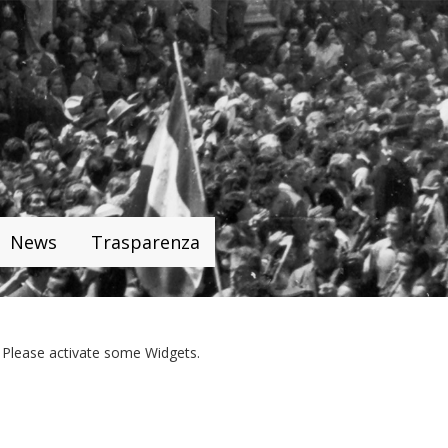
News
Trasparenza
Please activate some Widgets.