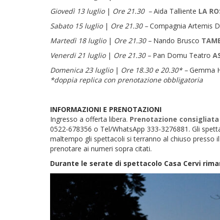
Giovedì 13 luglio
|
Ore 21.30 –
Aida Talliente
LA RO
Sabato 15 luglio
|
Ore 21.30 –
Compagnia Artemis D
Martedì 18 luglio
|
Ore 21.30 –
Nando Brusco
TAMBU
Venerdi 21 luglio
|
Ore 21.30 –
Pan Domu Teatro
A
Domenica 23 luglio
|
Ore 18.30 e 20.30* –
Gemma H
*doppia replica con prenotazione obbligatoria
INFORMAZIONI
E PRENOTAZIONI
Ingresso a offerta libera.
Prenotazione consigliata
0522-678356 o Tel/WhatsApp 333-3276881. Gli spettacoli
maltempo gli spettacoli si terranno al chiuso presso i
prenotare ai numeri sopra citati.
Durante le serate di spettacolo Casa Cervi riman