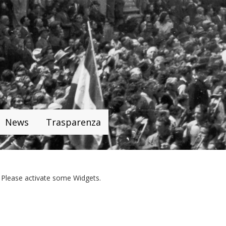
News
Trasparenza
Please activate some Widgets.