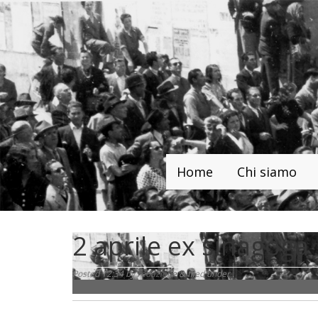
Home
Chi siamo
2 aprile ex sinagoga
Posted
12:34
by
redazione
&
filed under .