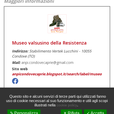
Maggiori informazioni
Museo valsusino della Resistenza
Indirizzo:
Stabilimento Vertek Lucchini - 10055
Condove (TO)
Mail:
anpi.condovecaprie@gmail.com
Sito web
anpicondovecaprie.blogspot.it/search/label/museo
Questo sito e alcuni servizi di terze parti qui utilizzati fanno
uso di cookie necessari al suo funzionamento e utili agli scopi
illustrati nella
.
cookie policy
© Paesaggi della memoria
✎ Personalizza
✕ Rifiuta
✓ Accetta