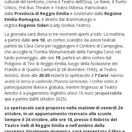
culturali del territorio, come il Teatro dell’Orsa, Le Rane, Il Punto
Critico, Fnil Bus Theater e Teatro l’Attesa. Patrocinato
dalla
Provincia di Reggio Emilia
e sostenuto dalla
Regione
Emilia-Romagna
, è diretto dal drammaturgo e
regista
Eugenio Sideri
(Lady Godiva Teatro).
La giornata sarà divisa in tre momenti aperti a tutti. La mattina,
a partire dalle
ore 10
, un corteo scandito da azioni teatrali
partirà da Casa Cervi per raggiungere il Cimitero di Campegine,
che accoglie la Tomba Monumentale della Famiglia Cervi; nel
tardo pomeriggio, alle ore
19
, partirà un altro corteo dal
Poligono di Tiro di Reggio Emilia, luogo della fucilazione dei
Fratelli e di Quarto Camurri (il 28 dicembre 1943), al Teatro
Ariosto, dove alle
20.30
inizierà lo spettacolo
I 7 Cervi
. Hanno
arato la terra e cadendo l’hanno seminata.
I cortei sono a
partecipazione libera e gratuita, mentre l’ingresso al Teatro
Ariosto è a pagamento: biglietto unico 10 euro (
acquistabile
qui
a partire dall’8 ottobre 2025).
Lo spettacolo sarà proposto nella
matinée
di venerdì 24
ottobre, in un appuntamento riservato alle scuole.
Sempre il 24 ottobre, alle ore 18, presso il Ridotto del
Teatro Valli di Reggio Emilia e nell’ambito della
rassegna
Finalmente domenica
, sarà presentato il libro e