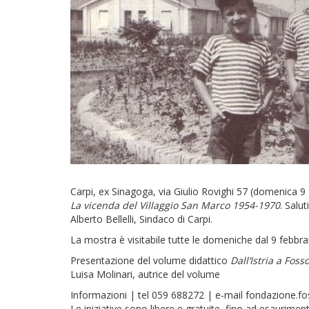
Carpi, ex Sinagoga, via Giulio Rovighi 57 (domenica 
La vicenda del Villaggio San Marco 1954-1970
. Salu
Alberto Bellelli, Sindaco di Carpi.
La mostra è visitabile tutte le domeniche dal 9 febbr
Presentazione del volume didattico
Dall’Istria a Foss
Luisa Molinari, autrice del volume
Informazioni | tel 059 688272 | e-mail fondazione.fo
Le iniziative sono libere e gratuite, fino ad esaurime